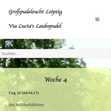
Großpudelzucht Leipzig
Via Lucia's Laubepudel
MENÜ
UND
WIDGETS
S
u
c
h
e
Woche 4
n
n
Tag 22 (04.04.17)
a
c
Am Milchschälchen
h