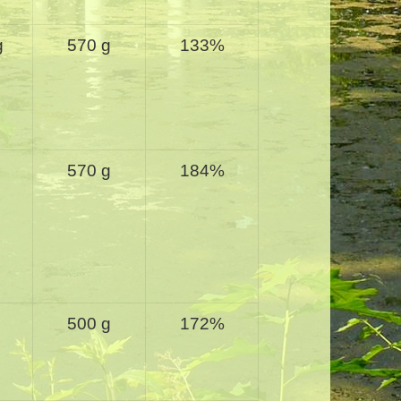
g
570 g
133%
570 g
184%
500 g
172%