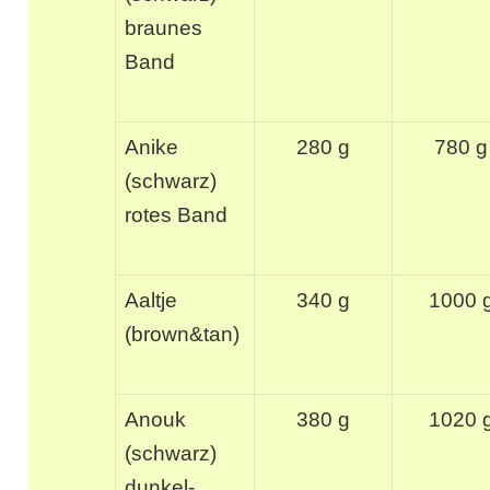
braunes
Band
Anike
280 g
780 g
(schwarz)
rotes Band
Aaltje
340 g
1000 
(brown&tan)
Anouk
380 g
1020 
(schwarz)
dunkel-