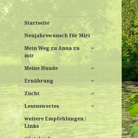
Startseite
Neujahrswunsch für Miri
untermenü
Mein Weg zu Anna zu
anzeigen
mir
untermenü
Meine Hunde
anzeigen
untermenü
Ernährung
anzeigen
untermenü
Zucht
anzeigen
untermenü
Lesenswertes
anzeigen
weitere Empfehlungen /
Links