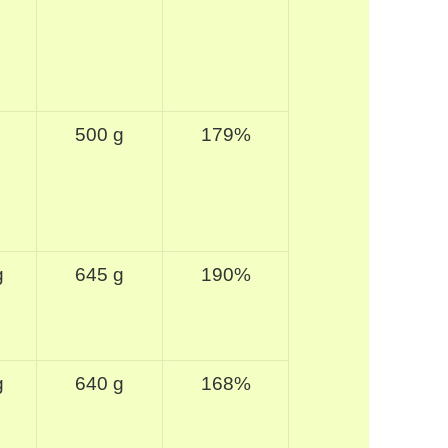
500 g
179%
g
645 g
190%
g
640 g
168%