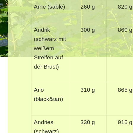
Arne (sable)
260 g
820 g
Andrik
300 g
860 g
(schwarz mit
weißem
Streifen auf
der Brust)
Ario
310 g
865 g
(black&tan)
Andries
330 g
915 g
(schwarz)