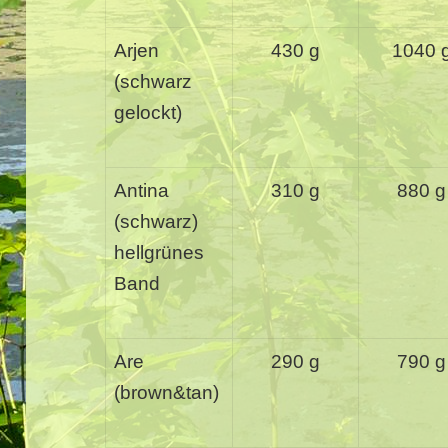
Arjen
430 g
1040 
(schwarz
gelockt)
Antina
310 g
880 g
(schwarz)
hellgrünes
Band
Are
290 g
790 g
(brown&tan)