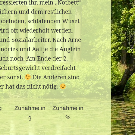
eressierten ihn mein „Notbett“
üchern und dem restlichen
bbelnden, schlafenden Wusel.
ird oft wiederholt werden.
 und Sozialarbeiter. Nach Arne
ndries und Aaltje die Äuglein
auch noch. Am Ende der 2.
Geburtsgewicht verdreifacht
wer sonst.
Die Anderen sind
r hat das nicht nötig.
g
Zunahme in
Zunahme in
)
g
%