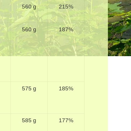
560 g
215%
560 g
187%
575 g
185%
585 g
177%