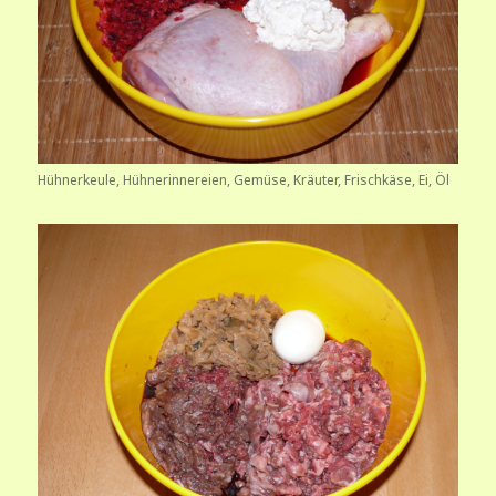
Hühnerkeule, Hühnerinnereien, Gemüse, Kräuter, Frischkäse, Ei, Öl