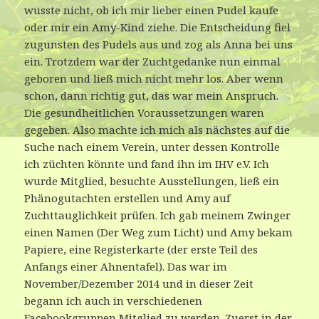
wusste nicht, ob ich mir lieber einen Pudel kaufe
oder mir ein Amy-Kind ziehe. Die Entscheidung fiel
zugunsten des Pudels aus und zog als Anna bei uns
ein. Trotzdem war der Zuchtgedanke nun einmal
geboren und ließ mich nicht mehr los. Aber wenn
schon, dann richtig gut, das war mein Anspruch.
Die gesundheitlichen Voraussetzungen waren
gegeben. Also machte ich mich als nächstes auf die
Suche nach einem Verein, unter dessen Kontrolle
ich züchten könnte und fand ihn im IHV e.V. Ich
wurde Mitglied, besuchte Ausstellungen, ließ ein
Phänogutachten erstellen und Amy auf
Zuchttauglichkeit prüfen. Ich gab meinem Zwinger
einen Namen (Der Weg zum Licht) und Amy bekam
Papiere, eine Registerkarte (der erste Teil des
Anfangs einer Ahnentafel). Das war im
November/Dezember 2014 und in dieser Zeit
begann ich auch in verschiedenen
Facebookgruppen Mitglied zu werden. Zuerst in der