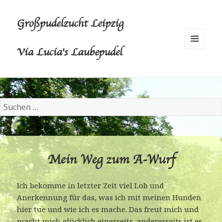
Großpudelzucht Leipzig
Via Lucia's Laubepudel
MENÜ
UND
WIDGETS
S
u
c
h
e
Mein Weg zum A-Wurf
n
n
Ich bekomme in letzter Zeit viel Lob und
a
Anerkennung für das, was ich mit meinen Hunden
c
hier tue und wie ich es mache. Das freut mich und
h
macht mich glücklich einerseits, andererseits ist es